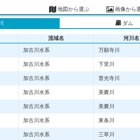
地図から選ぶ
画像から
川
ダム
流域名
河川名
加古川水系
万願寺川
加古川水系
下里川
加古川水系
普光寺川
加古川水系
美嚢川
加古川水系
美嚢川
加古川水系
東条川
加古川水系
三草川