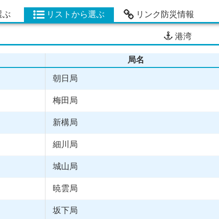
選ぶ
リストから選ぶ
リンク防災情報
港湾
局名
朝日局
梅田局
新構局
細川局
城山局
暁雲局
坂下局